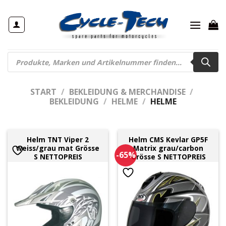
Zum
Inhalt
springen
Products
search
START
/
BEKLEIDUNG & MERCHANDISE
/
BEKLEIDUNG
/
HELME
/
HELME
Helm TNT Viper 2
Helm CMS Kevlar GP5F
weiss/grau mat Grösse
Matrix grau/carbon
-65%
S NETTOPREIS
Grösse S NETTOPREIS