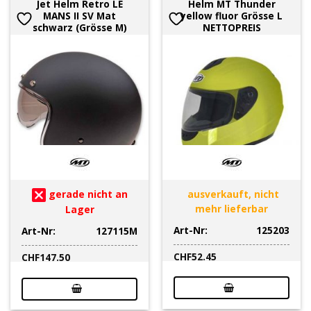
Jet Helm Retro LE
Helm MT Thunder
MANS II SV Mat
yellow fluor Grösse L
schwarz (Grösse M)
NETTOPREIS
gerade nicht an
ausverkauft, nicht
mehr lieferbar
Lager
Art-Nr:
125203
Art-Nr:
127115M
CHF
52.45
CHF
147.50