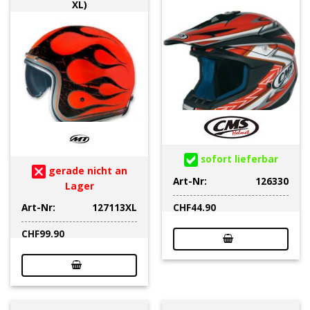
XL)
sofort lieferbar
gerade nicht an
Art-Nr:
126330
Lager
Art-Nr:
127113XL
CHF
44.90
CHF
99.90