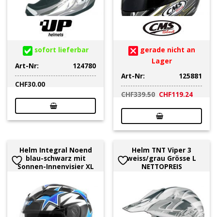
sofort lieferbar
gerade nicht an
Lager
Art-Nr:
124780
Art-Nr:
125881
CHF
30.00
Ursprünglicher
Aktuell
CHF
339.50
CHF
119.24
Preis
Preis
war:
ist:
CHF339.50
CHF119
Helm Integral Noend
Helm TNT Viper 3
blau-schwarz mit
weiss/grau Grösse L
Sonnen-Innenvisier XL
NETTOPREIS