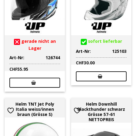
gerade nicht an
sofort lieferbar
Lager
Art-Nr:
125103
Art-Nr:
126744
CHF
30.00
CHF
55.95
Helm TNT Jet Poly
Helm Downhill
Italia weiss/innen
Blackthunder schwarz
braun (Grösse S)
Grösse 57-61
NETTOPREIS