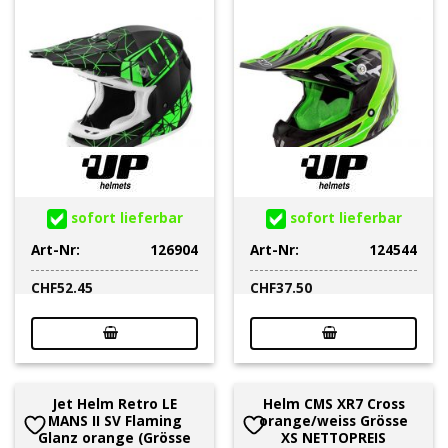
sofort lieferbar
sofort lieferbar
Art-Nr:
126904
Art-Nr:
124544
CHF
52.45
CHF
37.50
Jet Helm Retro LE
Helm CMS XR7 Cross
MANS II SV Flaming
orange/weiss Grösse
Glanz orange (Grösse
XS NETTOPREIS