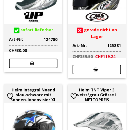
sofort lieferbar
gerade nicht an
Lager
Art-Nr:
124780
Art-Nr:
125881
CHF
30.00
Ursprünglicher
Aktuell
CHF
339.50
CHF
119.24
Preis
Preis
war:
ist:
CHF339.50
CHF119
Helm Integral Noend
Helm TNT Viper 3
blau-schwarz mit
weiss/grau Grösse L
Sonnen-Innenvisier XL
NETTOPREIS