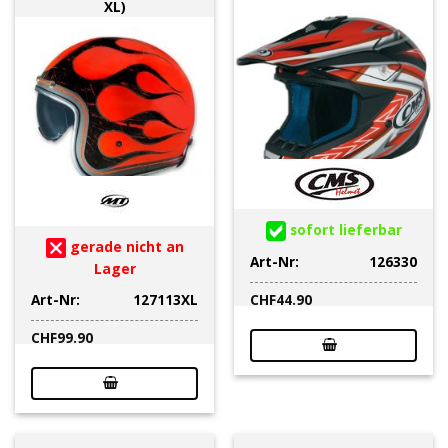
XL)
sofort lieferbar
gerade nicht an
Art-Nr:
126330
Lager
Art-Nr:
127113XL
CHF
44.90
CHF
99.90