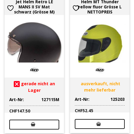
Jet Helm Retro LE
Helm MT Thunder
MANS II SV Mat
yellow fluor Grösse L
schwarz (Grösse M)
NETTOPREIS
gerade nicht an
ausverkauft, nicht
mehr lieferbar
Lager
Art-Nr:
125203
Art-Nr:
127115M
CHF
52.45
CHF
147.50