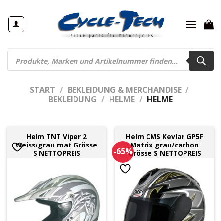
Zum
Inhalt
springen
Products
search
START
/
BEKLEIDUNG & MERCHANDISE
/
BEKLEIDUNG
/
HELME
/
HELME
Helm TNT Viper 2
Helm CMS Kevlar GP5F
weiss/grau mat Grösse
Matrix grau/carbon
-65%
S NETTOPREIS
Grösse S NETTOPREIS