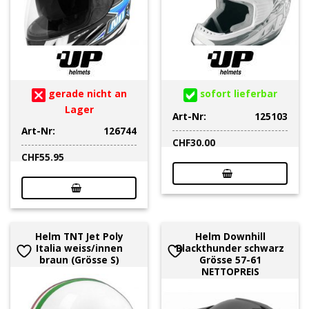
gerade nicht an
sofort lieferbar
Lager
Art-Nr:
125103
Art-Nr:
126744
CHF
30.00
CHF
55.95
Helm TNT Jet Poly
Helm Downhill
Italia weiss/innen
Blackthunder schwarz
braun (Grösse S)
Grösse 57-61
NETTOPREIS