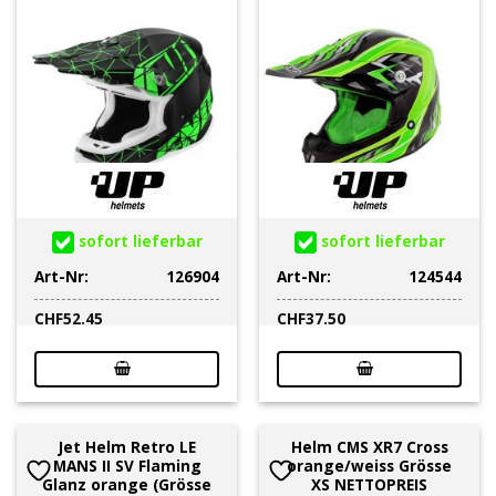
sofort lieferbar
sofort lieferbar
Art-Nr:
126904
Art-Nr:
124544
CHF
52.45
CHF
37.50
Jet Helm Retro LE
Helm CMS XR7 Cross
MANS II SV Flaming
orange/weiss Grösse
Glanz orange (Grösse
XS NETTOPREIS