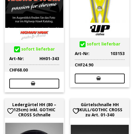
sofort lieferbar
sofort lieferbar
Art-Nr:
103153
Art-Nr:
HH01-343
CHF
24.90
CHF
68.00
Ledergürtel HH (80 –
Gürtelschnalle HH
125cm) inkl. GOTHIC
SKULL/GOTHIC CROSS
CROSS Schnalle
zu Art. 01-340