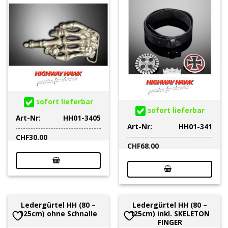
sofort lieferbar
sofort lieferbar
Art-Nr:
HH01-3405
Art-Nr:
HH01-341
CHF
30.00
CHF
68.00
Ledergürtel HH (80 –
Ledergürtel HH (80 –
125cm) ohne Schnalle
125cm) inkl. SKELETON
FINGER