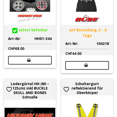
sofort lieferbar
auf Bestellung, 5 - 6
Tage
Art-Nr:
HH01-344
Art-Nr:
104218
CHF
68.00
CHF
44.00
Ledergürtel HH (80 –
Schultergurt
125cm) inkl BUCKLE
reflektierend für
SKULL AND BONES
Oberkörper
Schnalle