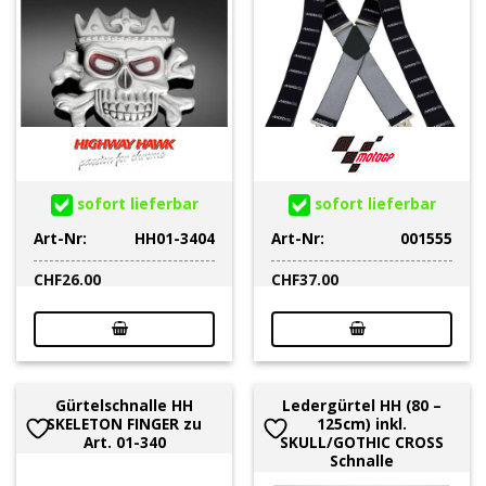
sofort lieferbar
sofort lieferbar
Art-Nr:
HH01-3404
Art-Nr:
001555
CHF
26.00
CHF
37.00
Gürtelschnalle HH
Ledergürtel HH (80 –
SKELETON FINGER zu
125cm) inkl.
Art. 01-340
SKULL/GOTHIC CROSS
Schnalle