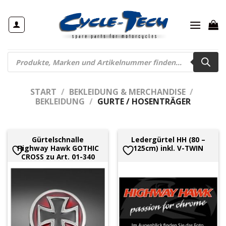
Zum
Inhalt
springen
Products
search
START
/
BEKLEIDUNG & MERCHANDISE
/
BEKLEIDUNG
/
GURTE / HOSENTRÄGER
Gürtelschnalle
Ledergürtel HH (80 –
Highway Hawk GOTHIC
125cm) inkl. V-TWIN
CROSS zu Art. 01-340