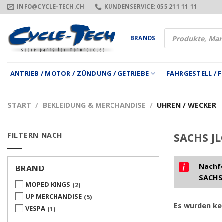
Zum
INFO@CYCLE-TECH.CH
KUNDENSERVICE: 055 211 11 11
Inhalt
springen
Products
BRANDS
search
ANTRIEB / MOTOR / ZÜNDUNG / GETRIEBE
FAHRGESTELL /
START
/
BEKLEIDUNG & MERCHANDISE
/
UHREN / WECKER
FILTERN NACH
SACHS JL
Nachfo
BRAND
SACHS
MOPED KINGS
2
UP MERCHANDISE
5
Es wurden ke
VESPA
1