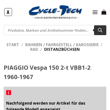
Zum
Inhalt
springen
Products
search
START
/
RAHMEN / FAHRGESTELL / KAROSSERIE
/
RAD
/
DISTANZBÜCHSEN
PIAGGIO Vespa 150 2-t VBB1-2
1960-1967
Nachfolgend werden nur Artikel für das
folgende Modell angezeigt