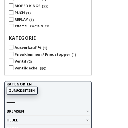
MOPED KINGS
22
PUCH
1
REPLAY
1
SIMONI RACING
2
STR8
3
KATEGORIE
TNT RACING
17
TUNR
8
Ausverkauf %
1
UP ACCESSORY
7
Pneuklemmen / Pneustopper
1
UP UNIVERSAL PRODUCTS
3
Ventil
2
XBIKE
2
Ventildeckel
90
KATEGORIEN
ZURÜCKSETZEN
BREMSEN
HEBEL