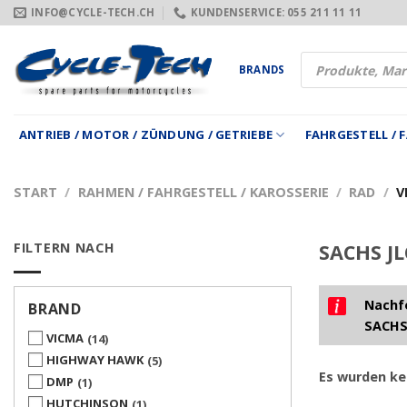
Zum
INFO@CYCLE-TECH.CH
KUNDENSERVICE: 055 211 11 11
Inhalt
springen
Products
BRANDS
search
ANTRIEB / MOTOR / ZÜNDUNG / GETRIEBE
FAHRGESTELL /
START
/
RAHMEN / FAHRGESTELL / KAROSSERIE
/
RAD
/
V
FILTERN NACH
SACHS JL
Nachfo
BRAND
SACHS
VICMA
14
HIGHWAY HAWK
5
Es wurden ke
DMP
1
HUTCHINSON
1