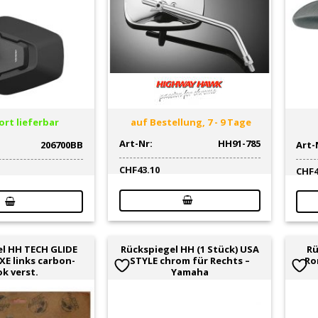
rt lieferbar
auf Bestellung, 7 - 9 Tage
Art-Nr:
HH91-785
206700BB
Art-
CHF
43.10
CHF
l HH TECH GLIDE
Rückspiegel HH (1 Stück) USA
Rü
XE links carbon-
STYLE chrom für Rechts –
Ro
ok verst.
Yamaha