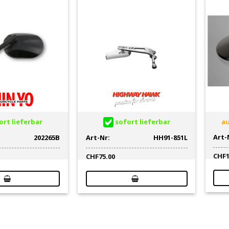
rt lieferbar
sofort lieferbar
au
Art-
202265B
Art-Nr:
HH91-851L
CHF
CHF
75.00