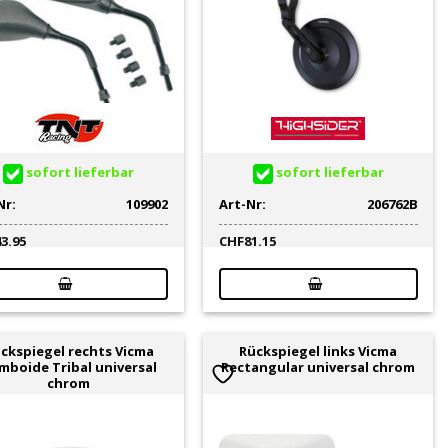
sofort lieferbar
sofort lieferbar
Nr:
109902
Art-Nr:
206762B
43.95
CHF
81.15
ckspiegel rechts Vicma
Rückspiegel links Vicma
mboide Tribal universal
Rectangular universal chrom
chrom