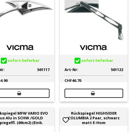
sofort lieferbar
sofort lieferbar
Nr:
561117
Art-Nr:
561122
54.90
CHF
46.70
kspiegel MFW VARIO EVO
Rückspiegel HIGHSIDER
us Alu in SCHW./GOLD
COLUMBIA 2 Paar, schwarz
piegelfl. (69cm2) (Einb.
matt E-Hom