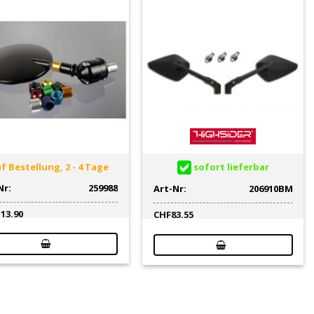
f Bestellung, 2 - 4 Tage
sofort lieferbar
Nr:
259988
Art-Nr:
206910BM
113.90
CHF
83.55