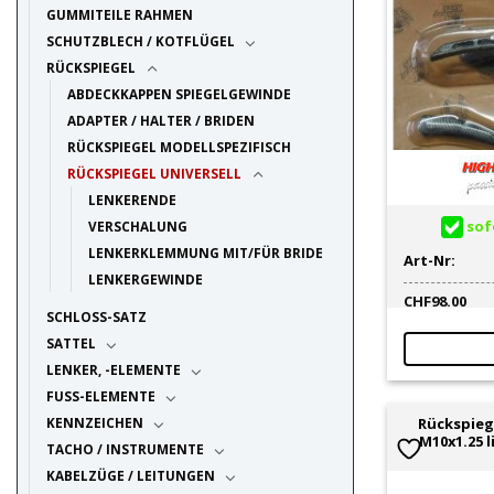
GUMMITEILE RAHMEN
SCHUTZBLECH / KOTFLÜGEL
RÜCKSPIEGEL
ABDECKKAPPEN SPIEGELGEWINDE
ADAPTER / HALTER / BRIDEN
RÜCKSPIEGEL MODELLSPEZIFISCH
RÜCKSPIEGEL UNIVERSELL
LENKERENDE
sofo
VERSCHALUNG
LENKERKLEMMUNG MIT/FÜR BRIDE
Art-Nr:
LENKERGEWINDE
CHF
98.00
SCHLOSS-SATZ
SATTEL
LENKER, -ELEMENTE
FUSS-ELEMENTE
KENNZEICHEN
Rückspieg
M10x1.25 l
TACHO / INSTRUMENTE
KABELZÜGE / LEITUNGEN