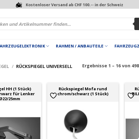
Kostenloser Versand ab CHF 100.-- in der Schweiz
 FAHRZEUGELEKTRONIK
RAHMEN / ANBAUTEILE
FAHRZEUG
Ergebnisse 1 – 16 von 49
EGEL
/
RÜCKSPIEGEL UNIVERSELL
el HH (1 Stück)
Rückspiegel Mofa rund
Rü
hwarz für Lenker
chrom/schwarz (1 Stück)
BIL
 Ø22/25mm