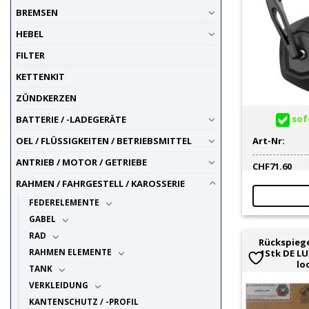
STR8
8
BREMSEN
TNT RACING
38
HEBEL
TUNR
4
FILTER
UP ACCESSORY
10
UP SPARE PARTS
2
KETTENKIT
ZÜNDKERZEN
sofo
BATTERIE / -LADEGERÄTE
Art-Nr:
OEL / FLÜSSIGKEITEN / BETRIEBSMITTEL
ANTRIEB / MOTOR / GETRIEBE
CHF
71.60
RAHMEN / FAHRGESTELL / KAROSSERIE
FEDERELEMENTE
GABEL
RAD
Rückspiege
RAHMEN ELEMENTE
1Stk DE LU
lo
TANK
VERKLEIDUNG
KANTENSCHUTZ / -PROFIL