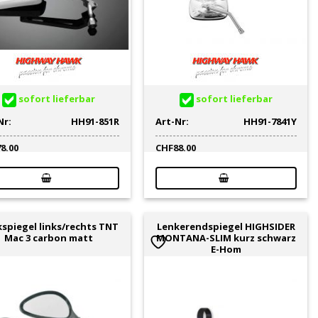
sofort lieferbar
sofort lieferbar
Nr:
HH91-851R
Art-Nr:
HH91-7841Y
78.00
CHF
88.00
spiegel links/rechts TNT
Lenkerendspiegel HIGHSIDER
Mac 3 carbon matt
MONTANA-SLIM kurz schwarz
E-Hom