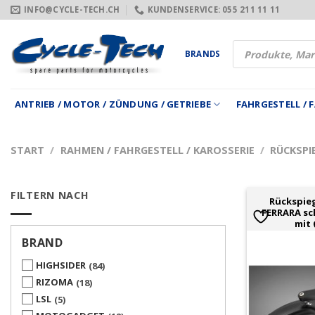
Zum
INFO@CYCLE-TECH.CH
KUNDENSERVICE: 055 211 11 11
Inhalt
springen
Products
BRANDS
search
ANTRIEB / MOTOR / ZÜNDUNG / GETRIEBE
FAHRGESTELL /
START
/
RAHMEN / FAHRGESTELL / KAROSSERIE
/
RÜCKSPI
FILTERN NACH
Rückspieg
FERRARA sc
mit
BRAND
HIGHSIDER
84
RIZOMA
18
LSL
5