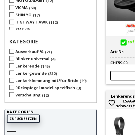
MOTOGADGET
12
VICMA
60
SHIN YO
17
HIGHWAY HAWK
112
RMS
6
BARRACUDA
6
KATEGORIE
sofo
BUMM
12
CIF
1
Art-Nr:
Ausverkauf %
21
CUPPINI
1
Blinker universal
4
CHF
59.00
FAR
2
Lenkerende
145
KOSO
1
Lenkergewinde
312
MFW
12
Lenkerklemmung mit/für Bride
29
MIRRYCLE
1
Rückspiegel modellspezifisch
3
MOPED KINGS
2
Verschalung
12
Lenkerends
ESAGA
MOTACC
4
schwarz/
MOTO ELEVEN
4
KATEGORIEN
PUIG
22
ZURÜCKSETZEN
REPLAY
10
STAGE6
7