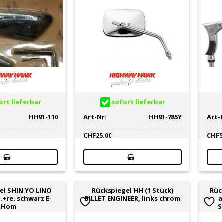
rt lieferbar
sofort lieferbar
HH91-110
Art-Nr:
HH91-785Y
Art-
CHF
25.00
CHF
el SHIN YO LINO
Rückspiegel HH (1 Stück)
Rüc
i.+re. schwarz E-
BILLET ENGINEER, links chrom
a
Hom
S