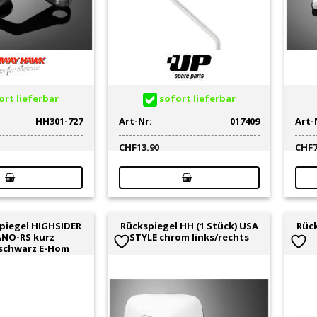
rt lieferbar
sofort lieferbar
HH301-727
Art-Nr:
017409
Art-
CHF
13.90
CHF
piegel HIGHSIDER
Rückspiegel HH (1 Stück) USA
Rück
NO-RS kurz
STYLE chrom links/rechts
schwarz E-Hom