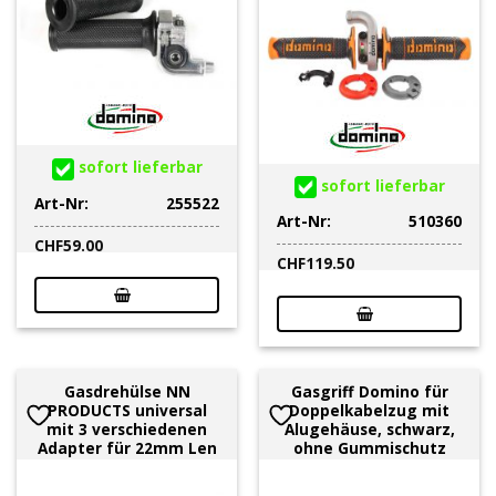
sofort lieferbar
sofort lieferbar
Art-Nr:
255522
Art-Nr:
510360
CHF
59.00
CHF
119.50
Gasdrehülse NN
Gasgriff Domino für
PRODUCTS universal
Doppelkabelzug mit
mit 3 verschiedenen
Alugehäuse, schwarz,
Adapter für 22mm Len
ohne Gummischutz