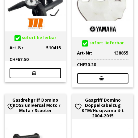
sofort lieferbar
sofort lieferbar
Art-Nr:
510415
Art-Nr:
138855
CHF
67.50
CHF
30.20
Gasdrehgriff Domino
Gasgriff Domino
CROSS universal Moto /
Doppelkabelzug
Mofa / Scooter
KTM/Husqvarna 4-t
2004-2015