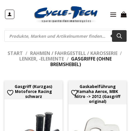
Zum
Inhalt
springen
Products
search
START
/
RAHMEN / FAHRGESTELL / KAROSSERIE
/
LENKER, -ELEMENTE
/
GASGRIFFE (OHNE
BREMSHEBEL)
Gasgriff (Kurzgas)
Gaskabelführung
Motoforce Racing
Yamaha Aerox, MBK
schwarz
Nitro -> 2012 (Gasgriff
original)