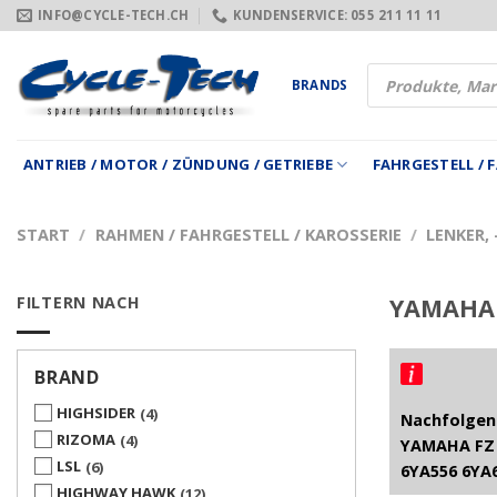
Zum
INFO@CYCLE-TECH.CH
KUNDENSERVICE: 055 211 11 11
Inhalt
springen
Products
BRANDS
search
ANTRIEB / MOTOR / ZÜNDUNG / GETRIEBE
FAHRGESTELL /
START
/
RAHMEN / FAHRGESTELL / KAROSSERIE
/
LENKER,
FILTERN NACH
YAMAHA 
BRAND
HIGHSIDER
4
Nachfolgend
RIZOMA
4
YAMAHA FZ 
LSL
6
6YA556 6YA
HIGHWAY HAWK
12