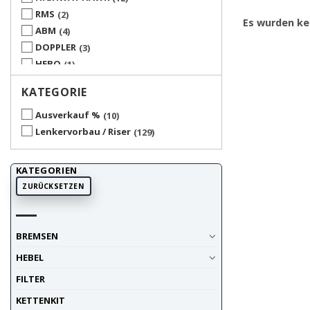
RMS
2
Es wurden ke
ABM
4
DOPPLER
3
HEBO
1
MFW
2
KATEGORIE
RITZ
60
SOLEX
1
Ausverkauf %
10
TNT RACING
9
Lenkervorbau / Riser
129
UP ACCESSORY
3
UP SPARE PARTS
2
KATEGORIEN
ZURÜCKSETZEN
BREMSEN
HEBEL
FILTER
KETTENKIT