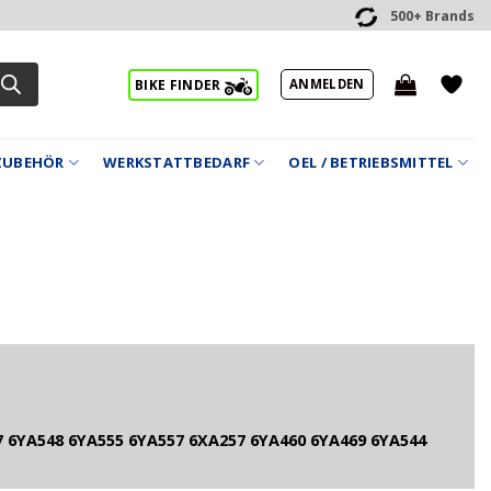
500+ Brands
ANMELDEN
BIKE FINDER
ZUBEHÖR
WERKSTATTBEDARF
OEL / BETRIEBSMITTEL
 6YA548 6YA555 6YA557 6XA257 6YA460 6YA469 6YA544