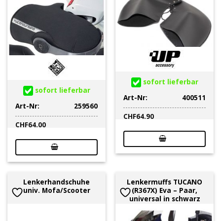
sofort lieferbar
sofort lieferbar
Art-Nr:
400511
Art-Nr:
259560
CHF
64.90
CHF
64.00
Lenkerhandschuhe
Lenkermuffs TUCANO
univ. Mofa/Scooter
(R367X) Eva – Paar,
universal in schwarz