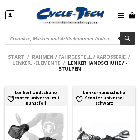
Zum
Inhalt
springen
Products
search
START
/
RAHMEN / FAHRGESTELL / KAROSSERIE
/
LENKER, -ELEMENTE
/
LENKERHANDSCHUHE / -
STULPEN
Lenkerhandschuhe
Lenkerhandschuhe
Scooter universal mit
Scooter universal
Kunstfell
schwarz