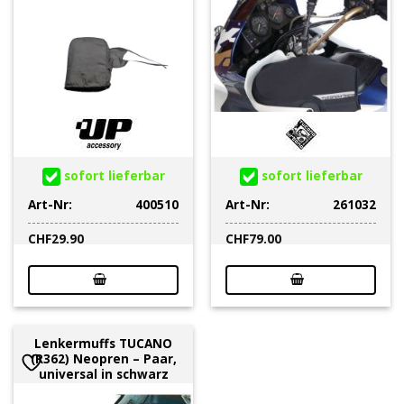
sofort lieferbar
sofort lieferbar
Art-Nr:
400510
Art-Nr:
261032
CHF
29.90
CHF
79.00
Lenkermuffs TUCANO
(R362) Neopren – Paar,
universal in schwarz