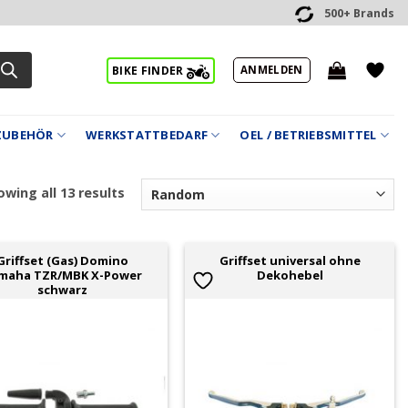
500+ Brands
ANMELDEN
BIKE FINDER
ZUBEHÖR
WERKSTATTBEDARF
OEL / BETRIEBSMITTEL
wing all 13 results
Griffset (Gas) Domino
Griffset universal ohne
maha TZR/MBK X-Power
Dekohebel
schwarz