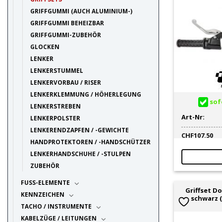
GRIFFGUMMI (AUCH ALUMINIUM-)
GRIFFGUMMI BEHEIZBAR
GRIFFGUMMI-ZUBEHÖR
GLOCKEN
LENKER
LENKERSTUMMEL
LENKERVORBAU / RISER
LENKERKLEMMUNG / HÖHERLEGUNG
sofo
LENKERSTREBEN
Art-Nr:
LENKERPOLSTER
LENKERENDZAPFEN / -GEWICHTE
CHF
107.50
HANDPROTEKTOREN / -HANDSCHÜTZER
LENKERHANDSCHUHE / -STULPEN
ZUBEHÖR
FUSS-ELEMENTE
Griffset D
KENNZEICHEN
schwarz (
TACHO / INSTRUMENTE
KABELZÜGE / LEITUNGEN