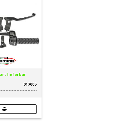
rt lieferbar
017005