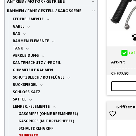
ANTRIEB / MOTOR / GETRIEBE
RAHMEN / FAHRGESTELL / KAROSSERIE
FEDERELEMENTE
GABEL
RAD
RAHMEN ELEMENTE
TANK
sofo
VERKLEIDUNG
Art-Nr:
KANTENSCHUTZ / -PROFIL
GUMMITEILE RAHMEN
CHF
77.90
SCHUTZBLECH / KOTFLÜGEL
RÜCKSPIEGEL
SCHLOSS-SATZ
SATTEL
LENKER, -ELEMENTE
Griffset 
GASGRIFFE (OHNE BREMSHEBEL)
GASGRIFFE (MIT BREMSHEBEL)
SCHALTDREHGRIFF
GRIFFSETS