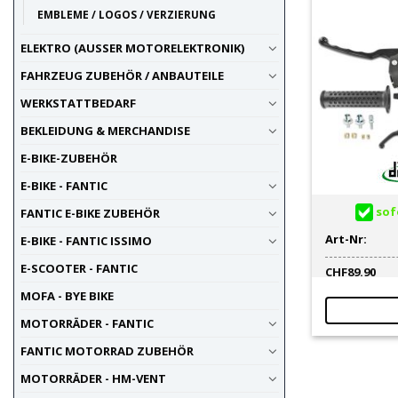
EMBLEME / LOGOS / VERZIERUNG
ELEKTRO (AUSSER MOTORELEKTRONIK)
FAHRZEUG ZUBEHÖR / ANBAUTEILE
WERKSTATTBEDARF
BEKLEIDUNG & MERCHANDISE
E-BIKE-ZUBEHÖR
E-BIKE - FANTIC
sofo
FANTIC E-BIKE ZUBEHÖR
Art-Nr:
E-BIKE - FANTIC ISSIMO
E-SCOOTER - FANTIC
CHF
89.90
MOFA - BYE BIKE
MOTORRÄDER - FANTIC
FANTIC MOTORRAD ZUBEHÖR
MOTORRÄDER - HM-VENT