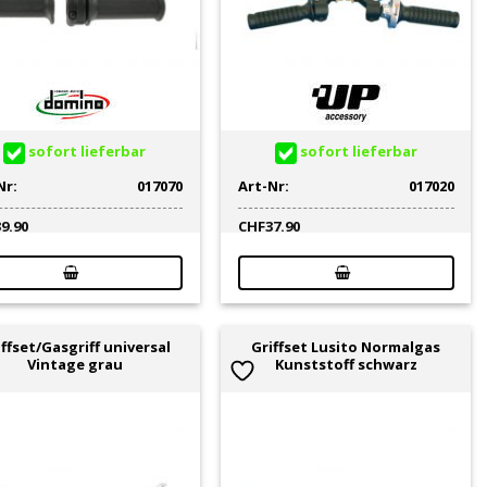
sofort lieferbar
sofort lieferbar
Nr:
017070
Art-Nr:
017020
39.90
CHF
37.90
iffset/Gasgriff universal
Griffset Lusito Normalgas
Vintage grau
Kunststoff schwarz