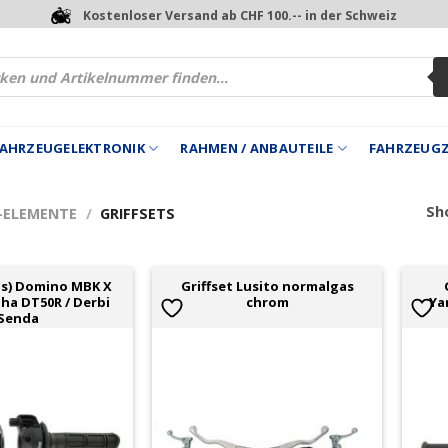
Kostenloser Versand ab CHF 100.-- in der Schweiz
 FAHRZEUGELEKTRONIK
RAHMEN / ANBAUTEILE
FAHRZEUG
Sho
 -ELEMENTE
/
GRIFFSETS
Gas) Domino MBK X
Griffset Lusito normalgas
ha DT50R / Derbi
chrom
Ya
Senda