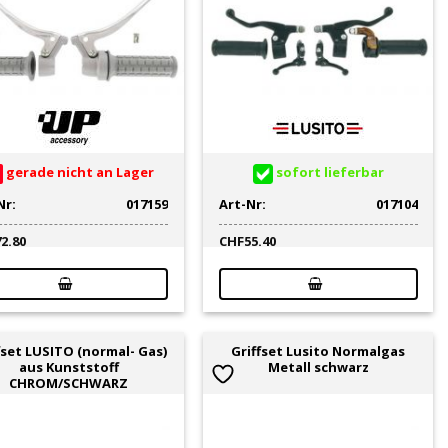
gerade nicht an Lager
sofort lieferbar
Nr:
017159
Art-Nr:
017104
72.80
CHF
55.40
fset LUSITO (normal- Gas)
Griffset Lusito Normalgas
aus Kunststoff
Metall schwarz
CHROM/SCHWARZ