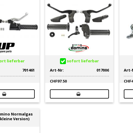
rt lieferbar
sofort lieferbar
701461
Art-Nr:
017006
Art-
CHF
97.50
CHF
omino Normalgas
kleine Version)