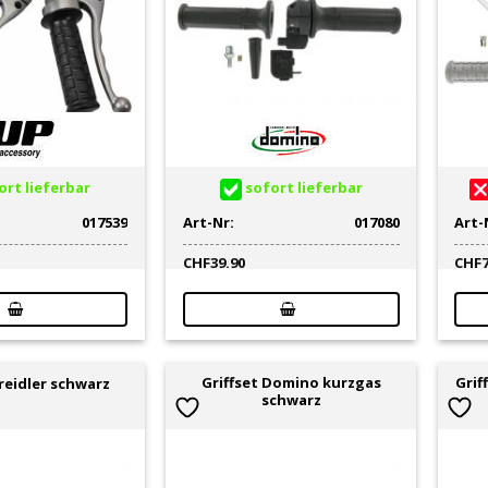
rt lieferbar
sofort lieferbar
017539
Art-Nr:
017080
Art-
CHF
39.90
CHF
Griffset Domino kurzgas
Grif
Kreidler schwarz
schwarz