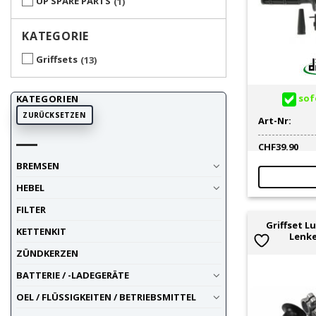
UP SPARE PARTS
1
KATEGORIE
Griffsets
13
sofo
KATEGORIEN
ZURÜCKSETZEN
Art-Nr:
CHF
39.90
BREMSEN
HEBEL
FILTER
Griffset L
KETTENKIT
Lenke
ZÜNDKERZEN
BATTERIE / -LADEGERÄTE
OEL / FLÜSSIGKEITEN / BETRIEBSMITTEL