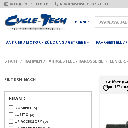
Zum
INFO@CYCLE-TECH.CH
KUNDENSERVICE: 055 211 11 11
Inhalt
springen
Products
BRANDS
search
ANTRIEB / MOTOR / ZÜNDUNG / GETRIEBE
FAHRGESTELL /
START
/
RAHMEN / FAHRGESTELL / KAROSSERIE
/
LENKER,
FILTERN NACH
Griffset (
Limit/Yama
BRAND
DOMINO
5
LUSITO
4
UP ACCESSORY
2