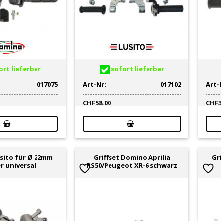
rt lieferbar
sofort lieferbar
017075
Art-Nr:
017102
Art-
CHF
58.00
CHF
usito für Ø 22mm
Griffset Domino Aprilia
Gr
r universal
RS50/Peugeot XR-6 schwarz