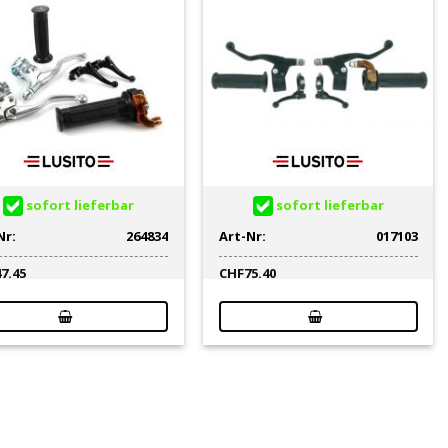
sofort lieferbar
sofort lieferbar
Nr:
264834
Art-Nr:
017103
47.45
CHF
75.40