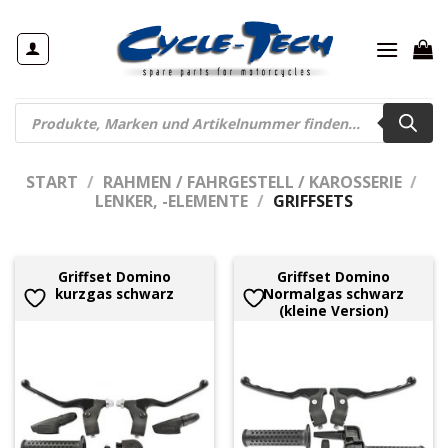
Zum
Inhalt
springen
Products
search
START
/
RAHMEN / FAHRGESTELL / KAROSSERIE
/
LENKER, -ELEMENTE
/
GRIFFSETS
Griffset Domino
Griffset Domino
kurzgas schwarz
Normalgas schwarz
(kleine Version)