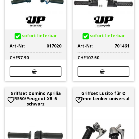
sofort lieferbar
sofort lieferbar
Art-Nr:
017020
Art-Nr:
701461
CHF
37.90
CHF
107.50
Griffset Domino Aprilia
Griffset Lusito für Ø
RS50/Peugeot XR-6
22mm Lenker universal
schwarz