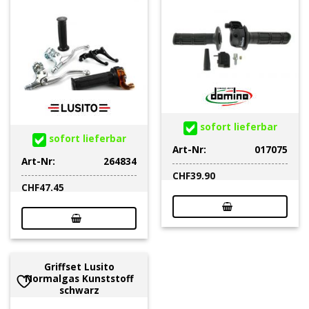
sofort lieferbar
sofort lieferbar
Art-Nr:
017075
Art-Nr:
264834
CHF
39.90
CHF
47.45
Griffset Lusito
Normalgas Kunststoff
schwarz