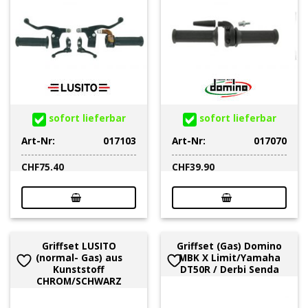
sofort lieferbar
sofort lieferbar
Art-Nr:
017103
Art-Nr:
017070
CHF
75.40
CHF
39.90
Griffset LUSITO
Griffset (Gas) Domino
(normal- Gas) aus
MBK X Limit/Yamaha
Kunststoff
DT50R / Derbi Senda
CHROM/SCHWARZ