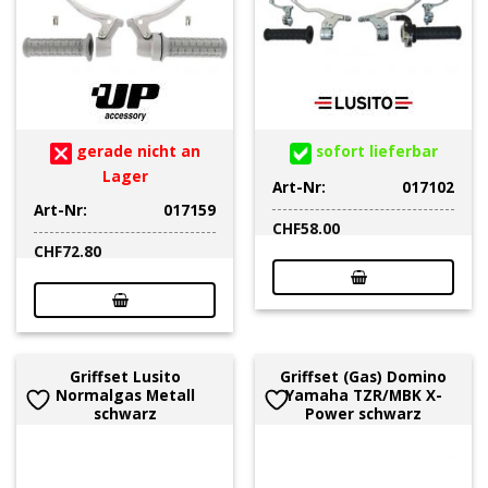
gerade nicht an
sofort lieferbar
Lager
Art-Nr:
017102
Art-Nr:
017159
CHF
58.00
CHF
72.80
Griffset Lusito
Griffset (Gas) Domino
Normalgas Metall
Yamaha TZR/MBK X-
schwarz
Power schwarz