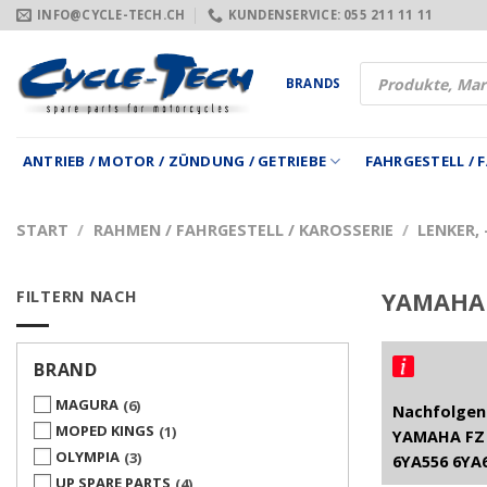
Zum
INFO@CYCLE-TECH.CH
KUNDENSERVICE: 055 211 11 11
Inhalt
springen
Products
BRANDS
search
ANTRIEB / MOTOR / ZÜNDUNG / GETRIEBE
FAHRGESTELL /
START
/
RAHMEN / FAHRGESTELL / KAROSSERIE
/
LENKER,
FILTERN NACH
YAMAHA 
BRAND
MAGURA
6
Nachfolgend
MOPED KINGS
1
YAMAHA FZ 
OLYMPIA
3
6YA556 6YA
UP SPARE PARTS
4