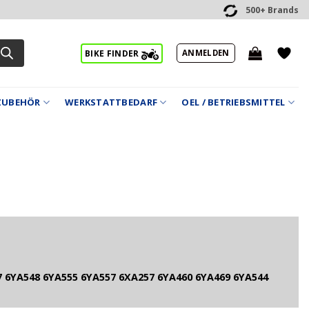
500+ Brands
ANMELDEN
BIKE FINDER
ZUBEHÖR
WERKSTATTBEDARF
OEL / BETRIEBSMITTEL
 6YA548 6YA555 6YA557 6XA257 6YA460 6YA469 6YA544