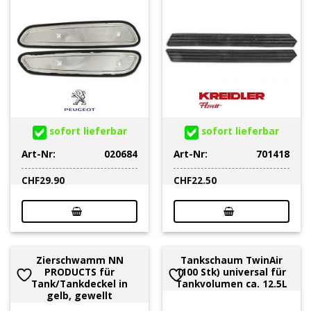
sofort lieferbar
sofort lieferbar
Art-Nr:
020684
Art-Nr:
701418
CHF
29.90
CHF
22.50
Zierschwamm NN
Tankschaum TwinAir
PRODUCTS für
(100 Stk) universal für
Tank/Tankdeckel in
Tankvolumen ca. 12.5L
gelb, gewellt