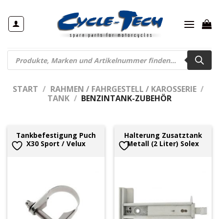
Zum
Inhalt
springen
Products
search
START
/
RAHMEN / FAHRGESTELL / KAROSSERIE
/
TANK
/
BENZINTANK-ZUBEHÖR
Tankbefestigung Puch
Halterung Zusatztank
X30 Sport / Velux
Metall (2 Liter) Solex