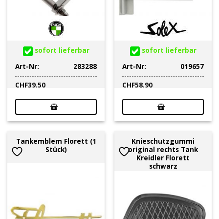
sofort lieferbar
sofort lieferbar
Art-Nr:
283288
Art-Nr:
019657
CHF
39.50
CHF
58.90
Tankemblem Florett (1
Knieschutzgummi
Stück)
original rechts Tank
Kreidler Florett
schwarz