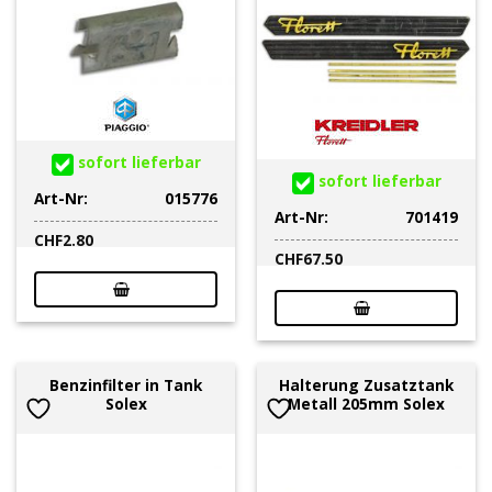
sofort lieferbar
sofort lieferbar
Art-Nr:
015776
Art-Nr:
701419
CHF
2.80
CHF
67.50
Benzinfilter in Tank
Halterung Zusatztank
Solex
Metall 205mm Solex