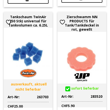
Tankschaum TwinAir
Zierschwamm NN
(50 Stk) universal für
PRODUCTS für
Tankvolumen ca. 6.25L
Tank/Tankdeckel in
rot, gewellt
ausverkauft, aktuell
sofort lieferbar
nicht lieferbar
Art-Nr:
283520
Art-Nr:
263703
CHF
5.90
CHF
25.00