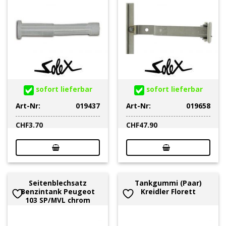
sofort lieferbar
sofort lieferbar
Art-Nr:
019437
Art-Nr:
019658
CHF
3.70
CHF
47.90
Seitenblechsatz
Tankgummi (Paar)
Benzintank Peugeot
Kreidler Florett
103 SP/MVL chrom