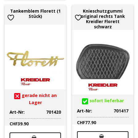
Tankemblem Florett (1
Knieschutzgummi
Stück)
original rechts Tank
Kreidler Florett
schwarz
gerade nicht an
sofort lieferbar
Lager
Art-Nr:
701417
Art-Nr:
701420
CHF
77.90
CHF
39.90