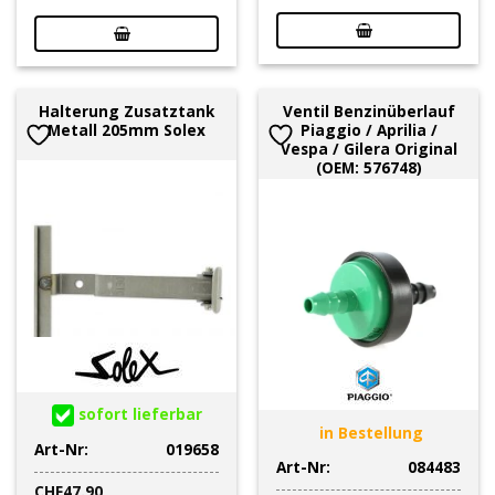
Halterung Zusatztank
Ventil Benzinüberlauf
Metall 205mm Solex
Piaggio / Aprilia /
Vespa / Gilera Original
(OEM: 576748)
sofort lieferbar
in Bestellung
Art-Nr:
019658
Art-Nr:
084483
CHF
47.90