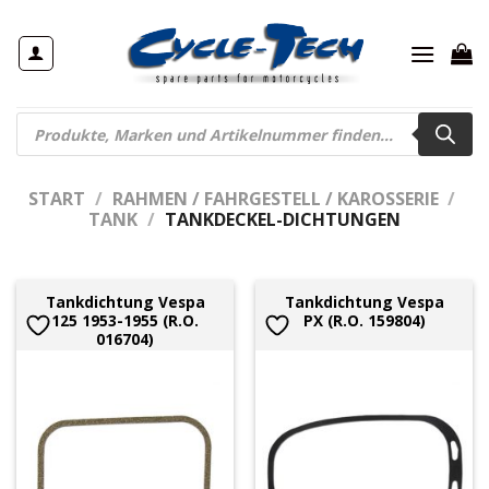
Zum
Inhalt
springen
Products
search
START
/
RAHMEN / FAHRGESTELL / KAROSSERIE
/
TANK
/
TANKDECKEL-DICHTUNGEN
Tankdichtung Vespa
Tankdichtung Vespa
125 1953-1955 (R.O.
PX (R.O. 159804)
016704)