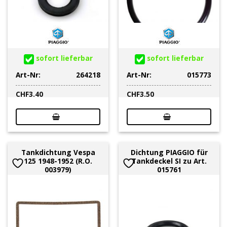
sofort lieferbar
sofort lieferbar
Art-Nr:
264218
Art-Nr:
015773
CHF
3.40
CHF
3.50
Tankdichtung Vespa
Dichtung PIAGGIO für
125 1948-1952 (R.O.
Tankdeckel SI zu Art.
003979)
015761