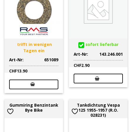
trifft in wenigen
sofort lieferbar
Tagen ein
Art-Nr:
143.246.001
Art-Nr:
651089
CHF
2.90
CHF
13.90
Gummiring Benzintank
Tankdichtung Vespa
Bye Bike
125 1955-1957 (R.O.
028231)