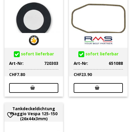
sofort lieferbar
sofort lieferbar
Art-Nr:
720303
Art-Nr:
651088
CHF
7.80
CHF
23.90
Tankdeckeldichtung
Piaggio Vespa 125-150
(26x44x3mm)