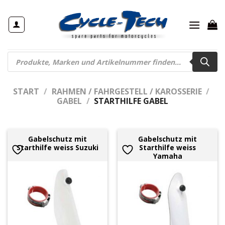
Zum
Inhalt
springen
Products
search
START
/
RAHMEN / FAHRGESTELL / KAROSSERIE
/
GABEL
/
STARTHILFE GABEL
Gabelschutz mit
Gabelschutz mit
Starthilfe weiss Suzuki
Starthilfe weiss
Yamaha