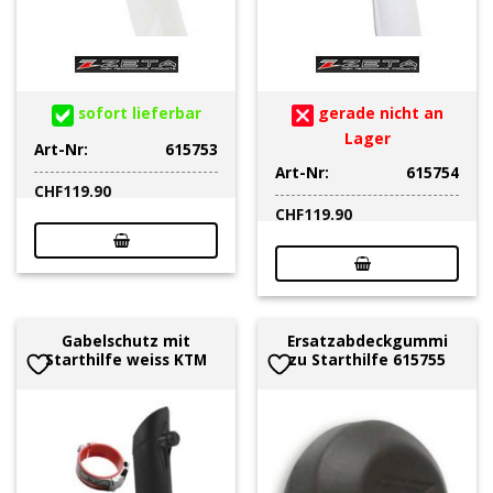
sofort lieferbar
gerade nicht an
Lager
Art-Nr:
615753
Art-Nr:
615754
CHF
119.90
CHF
119.90
Gabelschutz mit
Ersatzabdeckgummi
Starthilfe weiss KTM
zu Starthilfe 615755