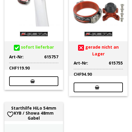
sofort lieferbar
gerade nicht an
Lager
Art-Nr:
615757
Art-Nr:
615755
CHF
119.90
CHF
94.90
Starthilfe HiLo 54mm
KYB / Showa 48mm
Gabel