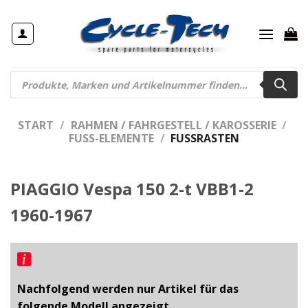
Zum
Inhalt
springen
Products
search
START
/
RAHMEN / FAHRGESTELL / KAROSSERIE
/
FUSS-ELEMENTE
/
FUSSRASTEN
PIAGGIO Vespa 150 2-t VBB1-2
1960-1967
Nachfolgend werden nur Artikel für das
folgende Modell angezeigt