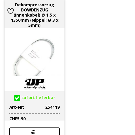
Dekompressorzug
BOWDENZUG
(Innenkabel) Ø 1.5 x
1350mm (Nippel: Ø 3 x
5mm)
sofort lieferbar
Art-Nr:
254119
CHF
5.90