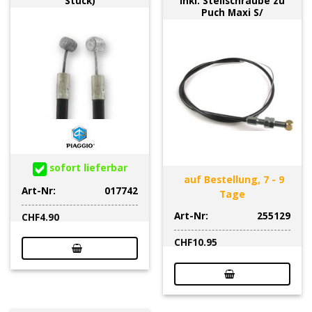
Stück)
inkl. Stellschraube zu
Puch Maxi S/
sofort lieferbar
auf Bestellung, 7 - 9
Art-Nr:
017742
Tage
Art-Nr:
255129
CHF
4.90
CHF
10.95