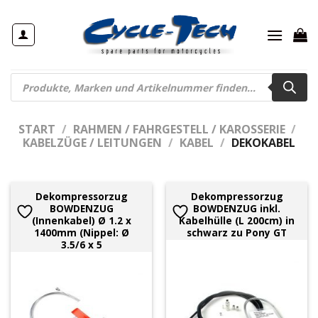
Zum
Inhalt
springen
Products
search
START
/
RAHMEN / FAHRGESTELL / KAROSSERIE
/
KABELZÜGE / LEITUNGEN
/
KABEL
/
DEKOKABEL
Dekompressorzug
Dekompressorzug
BOWDENZUG
BOWDENZUG inkl.
(Innenkabel) Ø 1.2 x
Kabelhülle (L 200cm) in
1400mm (Nippel: Ø
schwarz zu Pony GT
3.5/6 x 5