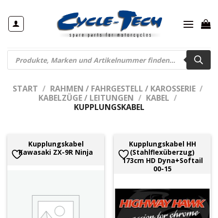
Zum
Inhalt
springen
Products
search
START
/
RAHMEN / FAHRGESTELL / KAROSSERIE
/
KABELZÜGE / LEITUNGEN
/
KABEL
/
KUPPLUNGSKABEL
Kupplungskabel
Kupplungskabel HH
Kawasaki ZX-9R Ninja
(Stahlflexüberzug)
173cm HD Dyna+Softail
00-15