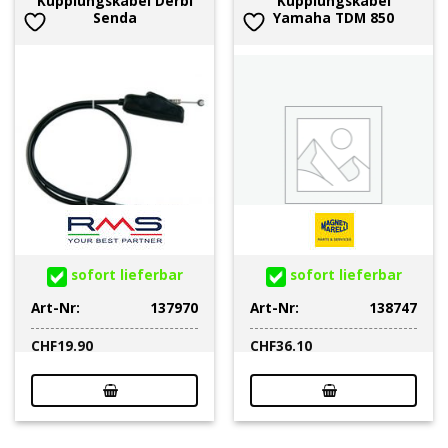
Kupplungskabel Derbi
Kupplungskabel
Senda
Yamaha TDM 850
sofort lieferbar
sofort lieferbar
Art-Nr:
137970
Art-Nr:
138747
CHF
19.90
CHF
36.10