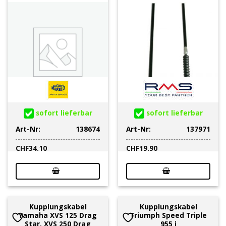
sofort lieferbar
sofort lieferbar
Art-Nr:
138674
Art-Nr:
137971
CHF
34.10
CHF
19.90
Kupplungskabel
Kupplungskabel
Yamaha XVS 125 Drag
Triumph Speed Triple
Star, XVS 250 Drag
955 i