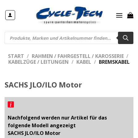
Zum
Inhalt
springen
Products
search
START
/
RAHMEN / FAHRGESTELL / KAROSSERIE
/
KABELZÜGE / LEITUNGEN
/
KABEL
/
BREMSKABEL
SACHS JLO/ILO Motor
Nachfolgend werden nur Artikel für das
folgende Modell angezeigt
SACHS JLO/ILO Motor