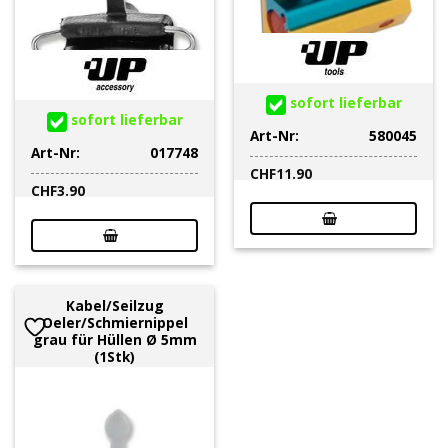
sofort lieferbar
sofort lieferbar
Art-Nr:
580045
Art-Nr:
017748
CHF
11.90
CHF
3.90
Kabel/Seilzug
Oeler/Schmiernippel
grau für Hüllen Ø 5mm
(1Stk)