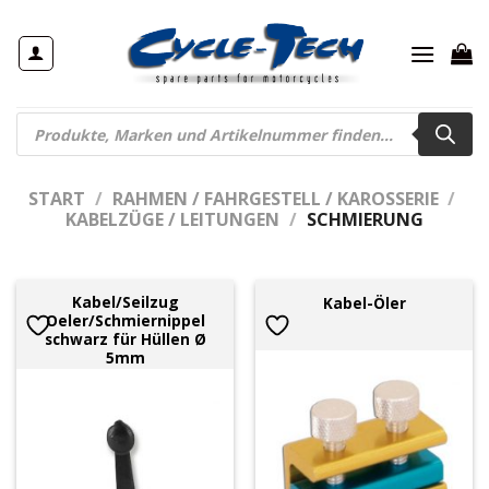
Zum
Inhalt
springen
Products
search
START
/
RAHMEN / FAHRGESTELL / KAROSSERIE
/
KABELZÜGE / LEITUNGEN
/
SCHMIERUNG
Kabel/Seilzug
Kabel-Öler
Oeler/Schmiernippel
schwarz für Hüllen Ø
5mm