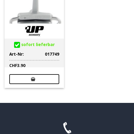
sofort lieferbar
Art-Nr:
017749
CHF
3.90