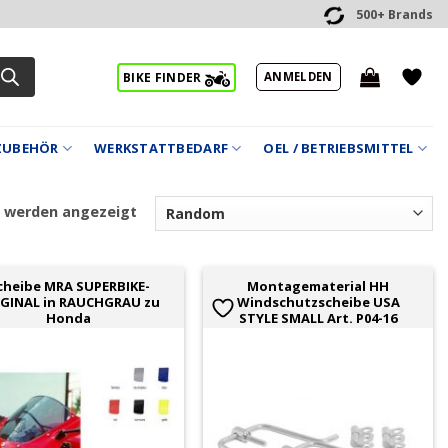
500+ Brands
ANMELDEN
BIKE FINDER
ZUBEHÖR
WERKSTATTBEDARF
OEL / BETRIEBSMITTEL
2 werden angezeigt
cheibe MRA SUPERBIKE-
Montagematerial HH
IGINAL in RAUCHGRAU zu
Windschutzscheibe USA
Honda
STYLE SMALL Art. P04-16