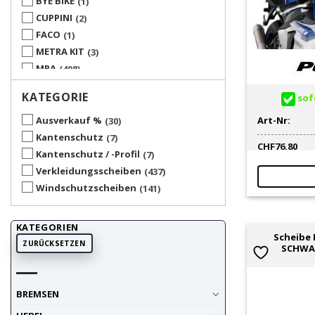
BYE BIKE
1
CUPPINI
2
FACO
1
METRA KIT
3
MRA
408
PIAGGIO
2
KATEGORIE
sofo
PUIG
59
SYM
1
Art-Nr:
Ausverkauf %
30
TNT RACING
2
Kantenschutz
7
CHF
76.80
UP ACCESSORY
4
Kantenschutz / -Profil
7
Verkleidungsscheiben
437
Windschutzscheiben
141
KATEGORIEN
Scheibe 
ZURÜCKSETZEN
SCHWAR
BREMSEN