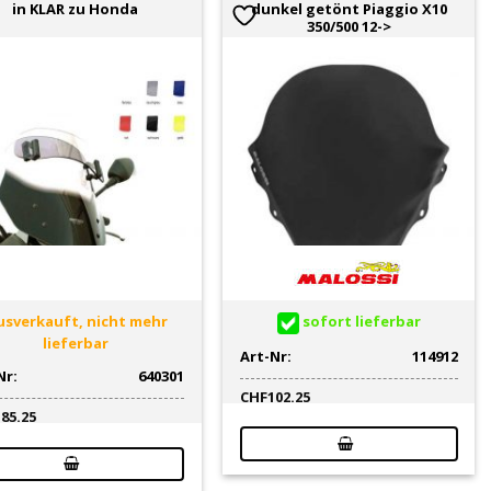
in KLAR zu Honda
dunkel getönt Piaggio X10
350/500 12->
sverkauft, nicht mehr
sofort lieferbar
lieferbar
Art-Nr:
114912
Nr:
640301
CHF
102.25
185.25