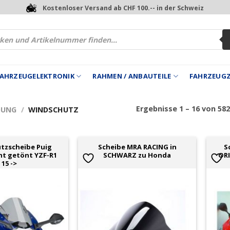
Kostenloser Versand ab CHF 100.-- in der Schweiz
 FAHRZEUGELEKTRONIK
RAHMEN / ANBAUTEILE
FAHRZEUG
Ergebnisse 1 – 16 von 58
DUNG
/
WINDSCHUTZ
tzscheibe Puig
Scheibe MRA RACING in
S
cht getönt YZF-R1
SCHWARZ zu Honda
OR
15 ->