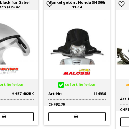
 black für Gabel
dunkel getönt Honda SH 300i
sch Ø39-42
11-14
rt lieferbar
sofort lieferbar
au
HH57-402BK
Art-Nr:
114936
Art-
CHF
92.70
CHF