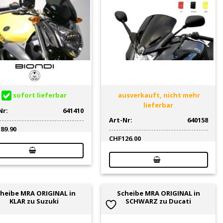
sofort lieferbar
ausverkauft, nicht mehr
lieferbar
Nr:
641410
Art-Nr:
640158
189.90
CHF
126.00
heibe MRA ORIGINAL in
Scheibe MRA ORIGINAL in
KLAR zu Suzuki
SCHWARZ zu Ducati