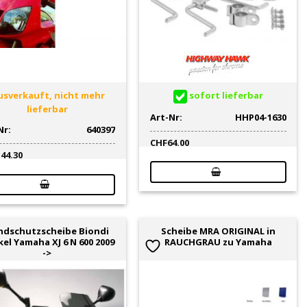
sverkauft, nicht mehr
sofort lieferbar
lieferbar
Art-Nr:
HHP04-1630
Nr:
640397
CHF
64.00
144.30
ndschutzscheibe Biondi
Scheibe MRA ORIGINAL in
el Yamaha XJ 6 N 600 2009
RAUCHGRAU zu Yamaha
->