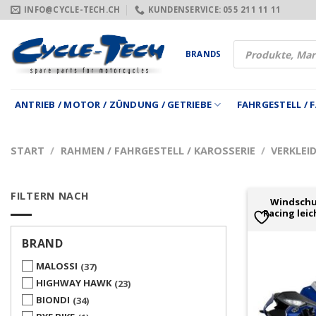
Zum
INFO@CYCLE-TECH.CH
KUNDENSERVICE: 055 211 11 11
Inhalt
springen
Products
BRANDS
search
ANTRIEB / MOTOR / ZÜNDUNG / GETRIEBE
FAHRGESTELL /
START
/
RAHMEN / FAHRGESTELL / KAROSSERIE
/
VERKLEI
FILTERN NACH
Windschu
Racing lei
BRAND
MALOSSI
37
HIGHWAY HAWK
23
BIONDI
34