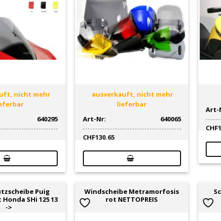
ft, nicht mehr
ausverkauft, nicht mehr
ieferbar
lieferbar
Art-
640295
Art-Nr:
640065
CHF
CHF
130.65
tzscheibe Puig
Windscheibe Metramorfosis
Sc
 Honda SHi 125 13
rot NETTOPREIS
->