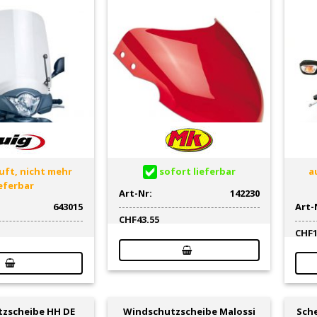
ft, nicht mehr
sofort lieferbar
au
ieferbar
Art-Nr:
142230
643015
Art-
CHF
43.55
CHF
zscheibe HH DE
Windschutzscheibe Malossi
Sch