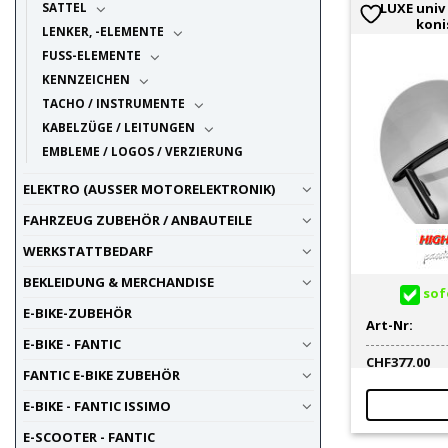
LUXE univ
SATTEL
koni
LENKER, -ELEMENTE
FUSS-ELEMENTE
KENNZEICHEN
TACHO / INSTRUMENTE
KABELZÜGE / LEITUNGEN
EMBLEME / LOGOS / VERZIERUNG
ELEKTRO (AUSSER MOTORELEKTRONIK)
FAHRZEUG ZUBEHÖR / ANBAUTEILE
WERKSTATTBEDARF
BEKLEIDUNG & MERCHANDISE
sofo
E-BIKE-ZUBEHÖR
Art-Nr:
E-BIKE - FANTIC
CHF
377.00
FANTIC E-BIKE ZUBEHÖR
E-BIKE - FANTIC ISSIMO
E-SCOOTER - FANTIC