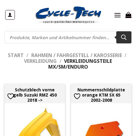
Zum
Inhalt
springen
Products
search
START
/
RAHMEN / FAHRGESTELL / KAROSSERIE
/
VERKLEIDUNG
/
VERKLEIDUNGSTEILE
MX/SM/ENDURO
Schutzblech vorne
Nummernschildplatte
gelb Suzuki RMZ 450
orange KTM SX 65
2018 ->
2002-2008