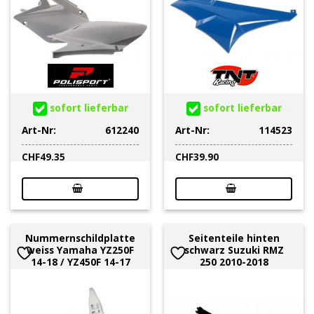
sofort lieferbar
sofort lieferbar
Art-Nr:
612240
Art-Nr:
114523
CHF
49.35
CHF
39.90
Nummernschildplatte
Seitenteile hinten
weiss Yamaha YZ250F
schwarz Suzuki RMZ
14-18 / YZ450F 14-17
250 2010-2018