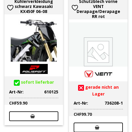
Kühlerverkleidung
Schutzblech vorne
schwarz Kawasaki
VENT
KX450F 06-08
Derapage/Derapage
RR rot
sofort lieferbar
gerade nicht an
Art-Nr:
610125
Lager
Art-Nr:
736208-1
CHF
59.90
CHF
99.70