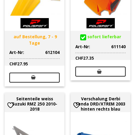
auf Bestellung, 7 - 9
sofort lieferbar
Tage
Art-Nr:
611140
Art-Nr:
612104
CHF
27.35
CHF
27.95
Seitenteile weiss
Verschalung Derbi
Suzuki RMZ 250 2010-
Senda DRD/XTREM 2003
2018
hinten rechts blau