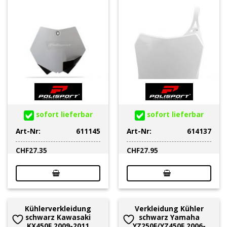
sofort lieferbar
sofort lieferbar
Art-Nr:
611145
Art-Nr:
614137
CHF
27.35
CHF
27.95
Kühlerverkleidung
Verkleidung Kühler
schwarz Kawasaki
schwarz Yamaha
KX450F 2009-2011
YZ250F/YZ450F 2006-