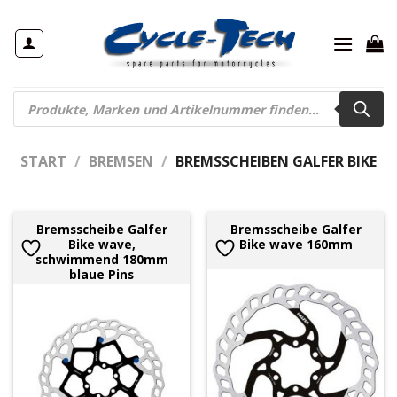
Zum
Inhalt
springen
Products
search
START
/
BREMSEN
/
BREMSSCHEIBEN GALFER BIKE
Bremsscheibe Galfer
Bremsscheibe Galfer
Bike wave,
Bike wave 160mm
schwimmend 180mm
blaue Pins