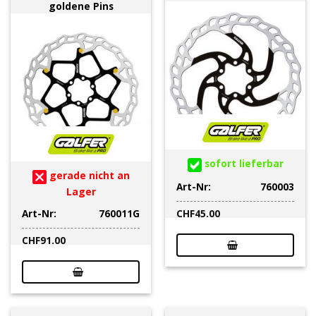
goldene Pins
sofort lieferbar
gerade nicht an
Art-Nr:
760003
Lager
Art-Nr:
760011G
CHF
45.00
CHF
91.00