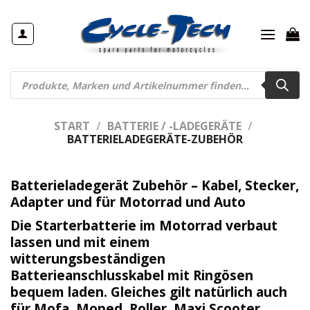
Zum
Inhalt
springen
Products
search
START
/
BATTERIE / -LADEGERÄTE
/
BATTERIELADEGERÄTE-ZUBEHÖR
Batterieladegerät Zubehör – Kabel, Stecker,
Adapter und für Motorrad und Auto
Die Starterbatterie im Motorrad verbaut
lassen und mit einem
witterungsbeständigen
Batterieanschlusskabel mit Ringösen
bequem laden. Gleiches gilt natürlich auch
für Mofa, Moped, Roller, Maxi Scooter,