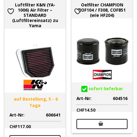
Luftfilter K&N (YA-
Oelfilter CHAMPION
1006) Air Filter –
COF104 / F308, COF851
STANDARD
(wie HF204)
(Luftfiltereinsatz) zu
Yama
sofort lieferbar
Art-Nr:
604516
auf Bestellung, 5 - 6
Tage
CHF
14.50
Art-Nr:
606641
CHF
117.00