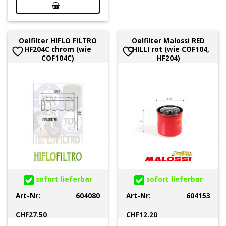
Oelfilter HIFLO FILTRO
Oelfilter Malossi RED
HF204C chrom (wie
CHILLI rot (wie COF104,
COF104C)
HF204)
sofort lieferbar
sofort lieferbar
Art-Nr:
604080
Art-Nr:
604153
CHF
27.50
CHF
12.20