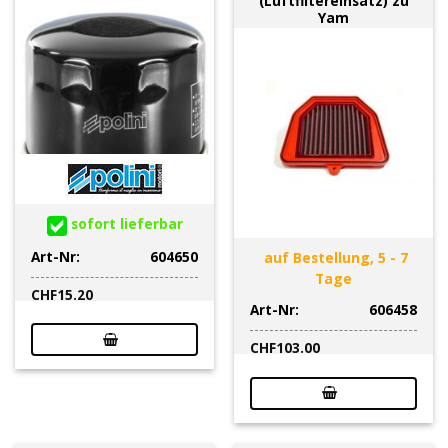
(Luftfiltereinsatz) zu
Yam
sofort lieferbar
Art-Nr:
604650
auf Bestellung, 5 - 7
Tage
CHF
15.20
Art-Nr:
606458
CHF
103.00