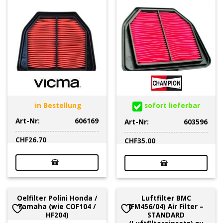
in Bestellung
sofort lieferbar
Art-Nr:
606169
Art-Nr:
603596
CHF
26.70
CHF
35.00
Oelfilter Polini Honda /
Luftfilter BMC
Yamaha (wie COF104 /
(FM456/04) Air Filter –
HF204)
STANDARD